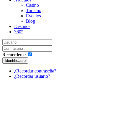
Casino
Turismo
Eventos
Blog
Destinos
360º
Recuérdeme
Identificarse
¿Recordar contraseña?
¿Recordar usuario?