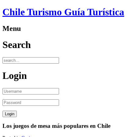
Chile Turismo Guía Turística
Menu
Search
Login
Los juegos de mesa más populares en Chile