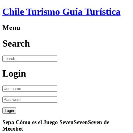
Chile Turismo Guía Turística
Menu
Search
Login
Sepa Cómo es el Juego SevenSevenSeven de
Meexbet