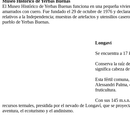
Museo Histórico de Yerbas Buenas
El Museo Histórico de Yerbas Buenas funciona en una pequeña vivienda
amarrados con cuero. Fue fundado el 29 de octubre de 1976 y decla
relativos a la Independencia; muestras de artefactos y utensilios caser
pueblo de Yerbas Buenas.
Longaví
Se encuentra a 17 
Conserva la raíz d
significa cabeza de
Esta fértil comuna,
Alessandri Palma, 
fruticultura.
Con sus 145 m.s.n.m
recursos termales, presidida por el nevado de Longaví, que se proyect
aventura, el ecoturismo y el andinismo.