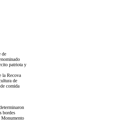
e de
 denominado
cito patriota y
de la Recova
cultura de
a de comida
s determinaron
s bordes
 un Monumento