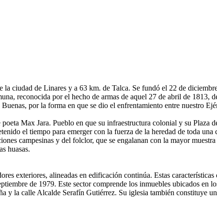
e la ciudad de Linares y a 63 km. de Talca. Se fundó el 22 de diciembr
una, reconocida por el hecho de armas de aquel 27 de abril de 1813,
Buenas, por la forma en que se dio el enfrentamiento entre nuestro Ejér
tre poeta Max Jara. Pueblo en que su infraestructura colonial y su Plaza 
etenido el tiempo para emerger con la fuerza de la heredad de toda una 
ciones campesinas y del folclor, que se engalanan con la mayor muestr
tas huasas.
ores exteriores, alineadas en edificación continúa. Estas característica
septiembre de 1979. Este sector comprende los inmuebles ubicados en lo
ña y la calle Alcalde Serafín Gutiérrez. Su iglesia también constituye