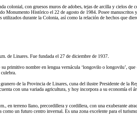
 colonial, con gruesos muros de adobes, tejas de arcilla y cielos de c
rado Monumento Histórico el 22 de agosto de 1984. Posee manuscritos
os utilizados durante la Colonia, así como la relación de hechos que dier
km. de Linares. Fue fundada el 27 de diciembre de 1937.
e su primitivo nombre en lengua vernácula ‘longovilo o longovilu’, que
 culebra.
 granero de la Provincia de Linares, cuna del ilustre Presidente de la R
cuenta con una variada agricultura, y hoy incorpora a su economía el ár
., en terreno llano, precordillera y cordillera, con una exuberante atrac
a como un futuro centro invernal. Es una zona excelente para el turismo