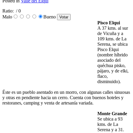
Posted in
Valle del Elqui
Ratio:
/ 0
Malo
Bueno
Pisco Elqui
A 37 kms. al sur
de Vicuña y a
109 kms. de La
Serena, se ubica
Pisco Elqui
(nombre híbrido
asociado del
quéchua pisko,
pájaro, y de elki,
flaco,
disminuido).
Éste es un pueblo asentado en un morro, con algunas calles sinuosas
y otras en pendiente hacia un cerro. Cuenta con buenos hoteles y
restoranes, camping y venta de artesanía variada.
Monte Grande
Se ubica a 93
kms. de La
Serena y a 31.