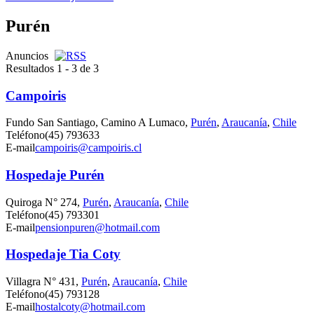
Purén
Anuncios
Resultados 1 - 3 de 3
Campoiris
Fundo San Santiago, Camino A Lumaco,
Purén
,
Araucanía
,
Chile
Teléfono
(45) 793633
E-mail
campoiris@campoiris.cl
Hospedaje Purén
Quiroga N° 274,
Purén
,
Araucanía
,
Chile
Teléfono
(45) 793301
E-mail
pensionpuren@hotmail.com
Hospedaje Tia Coty
Villagra N° 431,
Purén
,
Araucanía
,
Chile
Teléfono
(45) 793128
E-mail
hostalcoty@hotmail.com