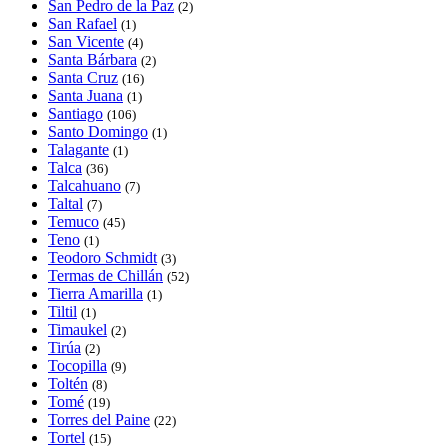
San Pedro de la Paz
(2)
San Rafael
(1)
San Vicente
(4)
Santa Bárbara
(2)
Santa Cruz
(16)
Santa Juana
(1)
Santiago
(106)
Santo Domingo
(1)
Talagante
(1)
Talca
(36)
Talcahuano
(7)
Taltal
(7)
Temuco
(45)
Teno
(1)
Teodoro Schmidt
(3)
Termas de Chillán
(52)
Tierra Amarilla
(1)
Tiltil
(1)
Timaukel
(2)
Tirúa
(2)
Tocopilla
(9)
Toltén
(8)
Tomé
(19)
Torres del Paine
(22)
Tortel
(15)