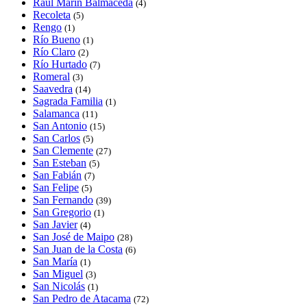
Raúl Marín Balmaceda
(4)
Recoleta
(5)
Rengo
(1)
Río Bueno
(1)
Río Claro
(2)
Río Hurtado
(7)
Romeral
(3)
Saavedra
(14)
Sagrada Familia
(1)
Salamanca
(11)
San Antonio
(15)
San Carlos
(5)
San Clemente
(27)
San Esteban
(5)
San Fabián
(7)
San Felipe
(5)
San Fernando
(39)
San Gregorio
(1)
San Javier
(4)
San José de Maipo
(28)
San Juan de la Costa
(6)
San María
(1)
San Miguel
(3)
San Nicolás
(1)
San Pedro de Atacama
(72)