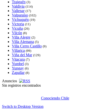
Traiguén
(3)
Valdivia
(114)
Vallenar
(17)
Valparaíso
(102)
Vichuquén
(19)
Victoria
(11)
Vicuña
(26)
Vilcún
(8)
Villa Alegre
(2)
Villa Alemana
(5)
Villa Cerro Castillo
(9)
Villarica
(99)
Viña del Mar
(129)
Vitacura
(7)
Yumbel
(3)
Yungay
(6)
Zapallar
(8)
Anuncios
Sin registros encontrados
Conociendo Chile
Switch to Desktop Version