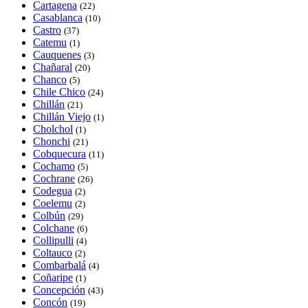
Cartagena
(22)
Casablanca
(10)
Castro
(37)
Catemu
(1)
Cauquenes
(3)
Chañaral
(20)
Chanco
(5)
Chile Chico
(24)
Chillán
(21)
Chillán Viejo
(1)
Cholchol
(1)
Chonchi
(21)
Cobquecura
(11)
Cochamo
(5)
Cochrane
(26)
Codegua
(2)
Coelemu
(2)
Colbún
(29)
Colchane
(6)
Collipulli
(4)
Coltauco
(2)
Combarbalá
(4)
Coñaripe
(1)
Concepción
(43)
Concón
(19)