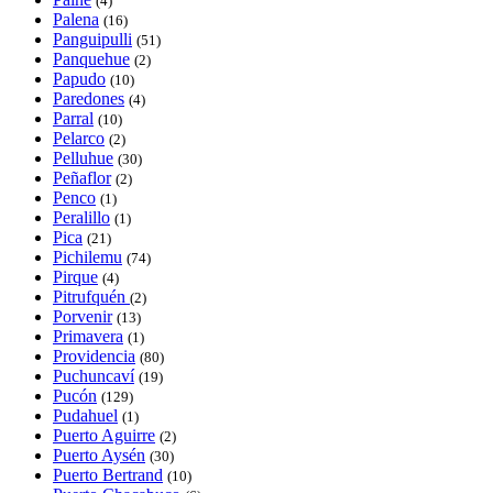
(4)
Palena
(16)
Panguipulli
(51)
Panquehue
(2)
Papudo
(10)
Paredones
(4)
Parral
(10)
Pelarco
(2)
Pelluhue
(30)
Peñaflor
(2)
Penco
(1)
Peralillo
(1)
Pica
(21)
Pichilemu
(74)
Pirque
(4)
Pitrufquén
(2)
Porvenir
(13)
Primavera
(1)
Providencia
(80)
Puchuncaví
(19)
Pucón
(129)
Pudahuel
(1)
Puerto Aguirre
(2)
Puerto Aysén
(30)
Puerto Bertrand
(10)