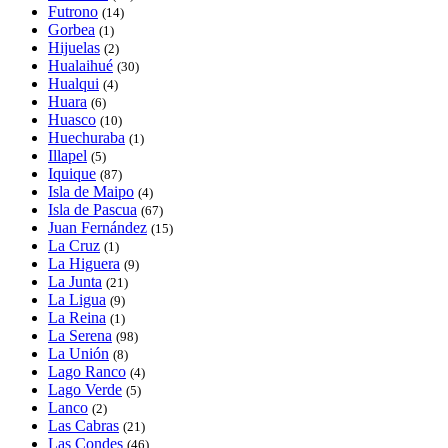
Futrono
(14)
Gorbea
(1)
Hijuelas
(2)
Hualaihué
(30)
Hualqui
(4)
Huara
(6)
Huasco
(10)
Huechuraba
(1)
Illapel
(5)
Iquique
(87)
Isla de Maipo
(4)
Isla de Pascua
(67)
Juan Fernández
(15)
La Cruz
(1)
La Higuera
(9)
La Junta
(21)
La Ligua
(9)
La Reina
(1)
La Serena
(98)
La Unión
(8)
Lago Ranco
(4)
Lago Verde
(5)
Lanco
(2)
Las Cabras
(21)
Las Condes
(46)