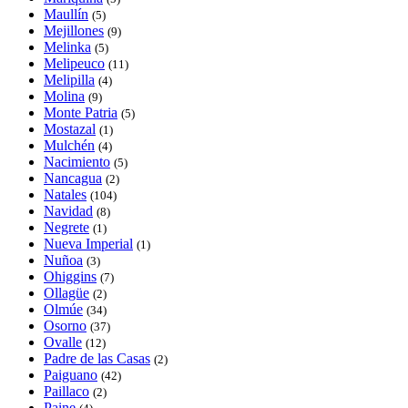
Maullín
(5)
Mejillones
(9)
Melinka
(5)
Melipeuco
(11)
Melipilla
(4)
Molina
(9)
Monte Patria
(5)
Mostazal
(1)
Mulchén
(4)
Nacimiento
(5)
Nancagua
(2)
Natales
(104)
Navidad
(8)
Negrete
(1)
Nueva Imperial
(1)
Nuñoa
(3)
Ohiggins
(7)
Ollagüe
(2)
Olmúe
(34)
Osorno
(37)
Ovalle
(12)
Padre de las Casas
(2)
Paiguano
(42)
Paillaco
(2)
Paine