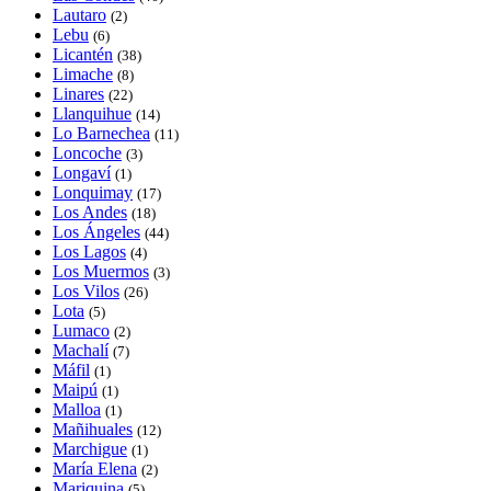
Lautaro
(2)
Lebu
(6)
Licantén
(38)
Limache
(8)
Linares
(22)
Llanquihue
(14)
Lo Barnechea
(11)
Loncoche
(3)
Longaví
(1)
Lonquimay
(17)
Los Andes
(18)
Los Ángeles
(44)
Los Lagos
(4)
Los Muermos
(3)
Los Vilos
(26)
Lota
(5)
Lumaco
(2)
Machalí
(7)
Máfil
(1)
Maipú
(1)
Malloa
(1)
Mañihuales
(12)
Marchigue
(1)
María Elena
(2)
Mariquina
(5)