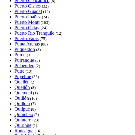
Puerto Chacabuco
(6)
Puerto Cisnes
(32)
Puerto Guadal
(14)
Puerto Ibañez
(24)
Puerto Montt
(163)
Puerto Octay
(24)
Puerto Río Tranquilo
(12)
Puerto Varas
(75)
Punta Arenas
(86)
Puqueldon
(3)
Purén
(3)
Purranque
(5)
Putaendeo
(2)
Putre
(13)
Puyehue
(38)
Queilén
(2)
Quellón
(8)
Quemchi
(1)
Quillón
(10)
Quillota
(7)
Quilpué
(8)
Quinchao
(6)
Quintero
(23)
Quirihue
(1)
Rancagua
(16)