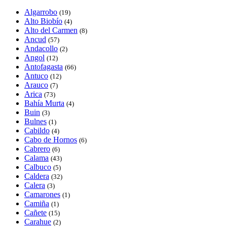
Algarrobo
(19)
Alto Biobío
(4)
Alto del Carmen
(8)
Ancud
(57)
Andacollo
(2)
Angol
(12)
Antofagasta
(66)
Antuco
(12)
Arauco
(7)
Arica
(73)
Bahía Murta
(4)
Buin
(3)
Bulnes
(1)
Cabildo
(4)
Cabo de Hornos
(6)
Cabrero
(6)
Calama
(43)
Calbuco
(5)
Caldera
(32)
Calera
(3)
Camarones
(1)
Camiña
(1)
Cañete
(15)
Carahue
(2)