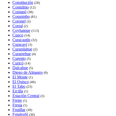
Constitución
(28)
Contulmo
(12)
Copiapó
(38)
Coquimbo
(81)
Coronel
(3)
Corral
(2)
Coyhaique
(113)
Cunco
(14)
Curacautín
(32)
Curacaví
(3)
Curanilahue
(2)
Curarrehue
(4)
Curepto
(3)
Curicó
(14)
Dalcahue
(5)
Diego de Almagro
(9)
El Monte
(1)
El Quisco
(46)
El Tabo
(23)
Ercilla
(1)
Estación Central
(3)
Freire
(1)
Fresia
(1)
Frutillar
(39)
Futaleufú
(30)