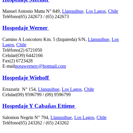
Manuel Antonio Matta N° 849,
Llanquihue
,
Los Lagos
,
Chile
Teléfono
(65) 242673 / (65) 242673
Hospedaje Werner
Camino A Loncotoro Km. 5 (Izquierda) S/N,
Llanquihue
,
Los
Lagos
,
Chile
Teléfono
(2) 6721050
Celular
(O9) 6442166
Fax
(2) 6723428
E-mail
norawernerc@hotmail.com
Hospedaje Wiehoff
Errazuriz N° 154,
Llanquihue
,
Los Lagos
,
Chile
Celular
(09) 9596799 / (09) 9596799
Hospedaje Y Cabañas Ettiene
Salomon Negrin N° 794,
Llanquihue
,
Los Lagos
,
Chile
Teléfono
(65) 243262 / (65) 243262