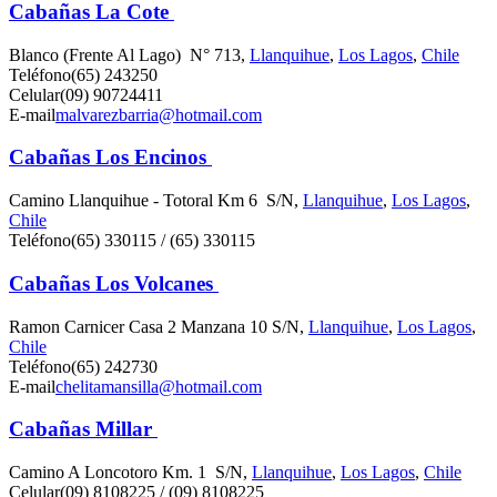
Cabañas La Cote
Blanco (Frente Al Lago) N° 713,
Llanquihue
,
Los Lagos
,
Chile
Teléfono
(65) 243250
Celular
(09) 90724411
E-mail
malvarezbarria@hotmail.com
Cabañas Los Encinos
Camino Llanquihue - Totoral Km 6 S/N,
Llanquihue
,
Los Lagos
,
Chile
Teléfono
(65) 330115 / (65) 330115
Cabañas Los Volcanes
Ramon Carnicer Casa 2 Manzana 10 S/N,
Llanquihue
,
Los Lagos
,
Chile
Teléfono
(65) 242730
E-mail
chelitamansilla@hotmail.com
Cabañas Millar
Camino A Loncotoro Km. 1 S/N,
Llanquihue
,
Los Lagos
,
Chile
Celular
(09) 8108225 / (09) 8108225