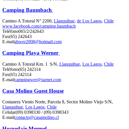
Camping Baumbach
Camino A Totoral N° 2200,
Llanquihue
,
de Los Lagos
,
Chile
www.facebook.com/camping.baumbach
Teléfono
065/2/242643
Fax
(65) 242643
E-mail
abwer2008@hotmail.com
Camping Playa Werner
Camino A Totoral Km. 1 S/N,
Llanquihue
,
Los Lagos
,
Chile
Teléfono
(65) 242114
Fax
(65) 242114
E-mail
campingwer@surnet.com
Casa Molino Guest House
Costanera Viento Norte, Parcela 8, Sector Molino Viejo S/N,
Llanquihue
,
Los Lagos
,
Chile
Celular
(09) 0398330 / (09) 0398343
E-mail
contacto@casamolino.cl
Hospedaje Mermel