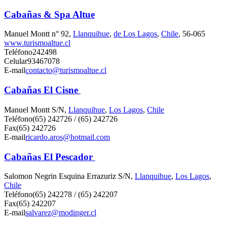
Cabañas & Spa Altue
Manuel Montt n° 92,
Llanquihue
,
de Los Lagos
,
Chile
, 56-065
www.turismoaltue.cl
Teléfono
242498
Celular
93467078
E-mail
contacto@turismoaltue.cl
Cabañas El Cisne
Manuel Montt S/N,
Llanquihue
,
Los Lagos
,
Chile
Teléfono
(65) 242726 / (65) 242726
Fax
(65) 242726
E-mail
ricardo.aros@hotmail.com
Cabañas El Pescador
Salomon Negrin Esquina Errazuriz S/N,
Llanquihue
,
Los Lagos
,
Chile
Teléfono
(65) 242278 / (65) 242207
Fax
(65) 242207
E-mail
salvarez@modinger.cl