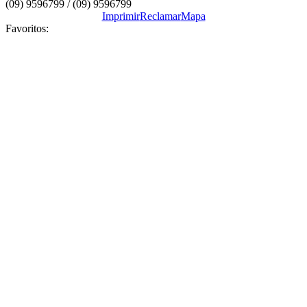
(09) 9596799 / (09) 9596799
Imprimir
Reclamar
Mapa
Favoritos: