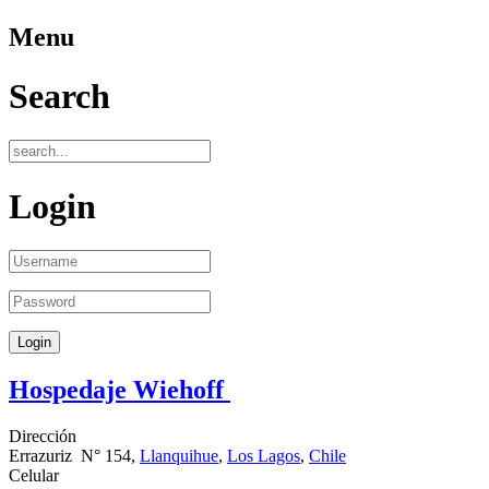
Menu
Search
Login
Hospedaje Wiehoff
Dirección
Errazuriz N° 154,
Llanquihue
,
Los Lagos
,
Chile
Celular