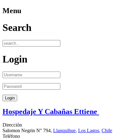
Menu
Search
Login
Hospedaje Y Cabañas Ettiene
Dirección
Salomon Negrin N° 794,
Llanquihue
,
Los Lagos
,
Chile
Teléfono