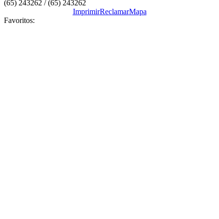
(65) 243262 / (65) 243262
Imprimir
Reclamar
Mapa
Favoritos: