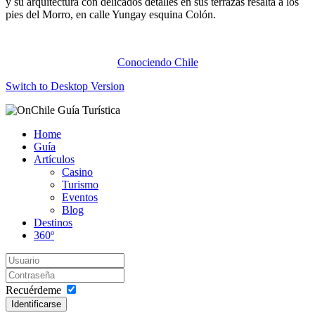
y su arquitectura con delicados detalles en sus terrazas resalta a los
pies del Morro, en calle Yungay esquina Colón.
Conociendo Chile
Switch to Desktop Version
Home
Guía
Artículos
Casino
Turismo
Eventos
Blog
Destinos
360º
Recuérdeme
Identificarse