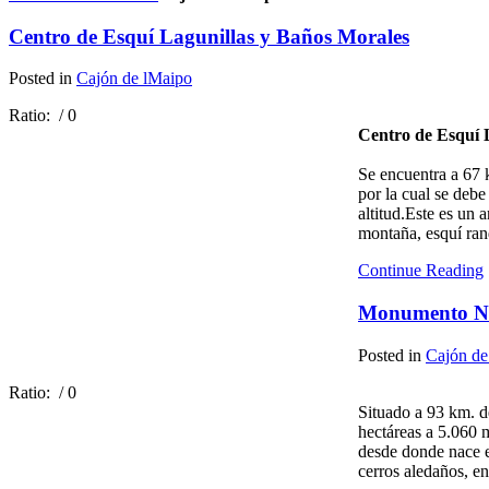
Centro de Esquí Lagunillas y Baños Morales
Posted in
Cajón de lMaipo
Ratio:
/ 0
Centro de Esquí 
Se encuentra a 67 
por la cual se debe
altitud.Este es un 
montaña, esquí ran
Continue Reading
Monumento Na
Posted in
Cajón de
Ratio:
/ 0
Situado a 93 km. d
hectáreas a 5.060 m
desde donde nace e
cerros aledaños, e