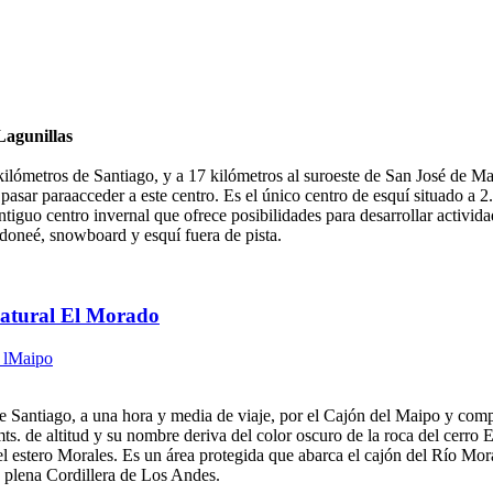
Lagunillas
kilómetros de Santiago, y a 17 kilómetros al suroeste de San José de M
 pasar paraacceder a este centro. Es el único centro de esquí situado a 
antiguo centro invernal que ofrece posibilidades para desarrollar activid
doneé, snowboard y esquí fuera de pista.
tural El Morado
 lMaipo
e Santiago, a una hora y media de viaje, por el Cajón del Maipo y com
ts. de altitud y su nombre deriva del color oscuro de la roca del cerro
l estero Morales. Es un área protegida que abarca el cajón del Río Mora
n plena Cordillera de Los Andes.