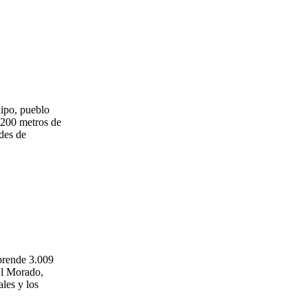
aipo, pueblo
2.200 metros de
ades de
prende 3.009
 El Morado,
les y los