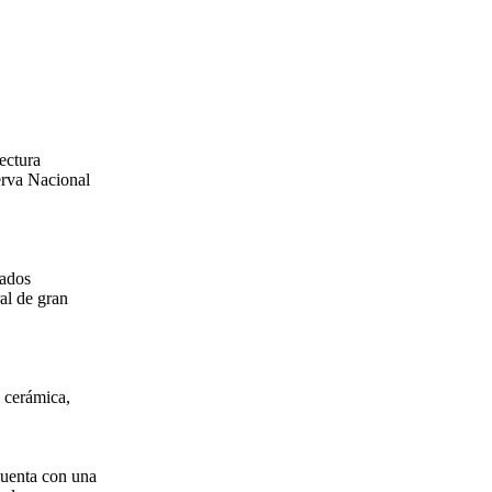
ectura
erva Nacional
iados
al de gran
 cerámica,
Cuenta con una