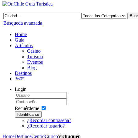
Búsqueda avanzada
Home
Guía
Artículos
Casino
Turismo
Eventos
Blog
Destinos
360º
Login
Recuérdeme
Identificarse
¿Recordar contraseña?
¿Recordar usuario?
Home
Destinos
Centro
Curicó
Vichuquén