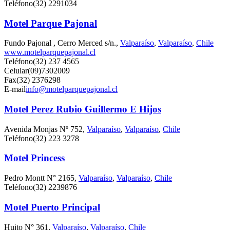
Teléfono
(32) 2291034
Motel Parque Pajonal
Fundo Pajonal , Cerro Merced s/n.,
Valparaíso
,
Valparaíso
,
Chile
www.motelparquepajonal.cl
Teléfono
(32) 237 4565
Celular
(09)7302009
Fax
(32) 2376298
E-mail
info@motelparquepajonal.cl
Motel Perez Rubio Guillermo E Hijos
Avenida Monjas Nº 752,
Valparaíso
,
Valparaíso
,
Chile
Teléfono
(32) 223 3278
Motel Princess
Pedro Montt N° 2165,
Valparaíso
,
Valparaíso
,
Chile
Teléfono
(32) 2239876
Motel Puerto Principal
Huito N° 361,
Valparaíso
,
Valparaíso
,
Chile