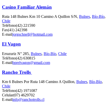
Casino Familiar Alemán
Ruta 148 Bulnes Km 10 Camino A Quillon S/N,
Bulnes
,
Bío-Bío
,
Chile
Teléfono
(42) 221590
Fax
(41) 242398
E-mail
jorgschnell@hotmail.com
El Vagon
Errazuriz N° 285,
Bulnes
,
Bío-Bío
,
Chile
Teléfono
(42) 630815
E-mail
bprelvagon@gmail.com
Rancho Trolls
Km 6 Bulnes Por Ruta 148 Camino A Quillon,
Bulnes
,
Bío-Bío
,
Chile
Teléfono
(42) 1971087
Celular
(07) 4629702
E-mail
info@ranchotrolls.cl