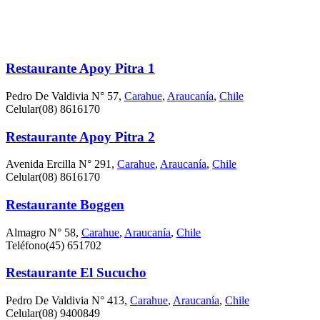
Restaurante Apoy Pitra 1
Pedro De Valdivia N° 57,
Carahue
,
Araucanía
,
Chile
Celular
(08) 8616170
Restaurante Apoy Pitra 2
Avenida Ercilla N° 291,
Carahue
,
Araucanía
,
Chile
Celular
(08) 8616170
Restaurante Boggen
Almagro N° 58,
Carahue
,
Araucanía
,
Chile
Teléfono
(45) 651702
Restaurante El Sucucho
Pedro De Valdivia N° 413,
Carahue
,
Araucanía
,
Chile
Celular
(08) 9400849