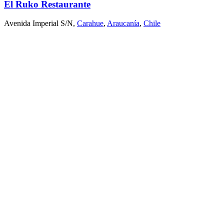
El Ruko Restaurante
Avenida Imperial S/N,
Carahue
,
Araucanía
,
Chile