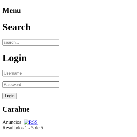
Menu
Search
Login
Carahue
Anuncios
Resultados 1 - 5 de 5