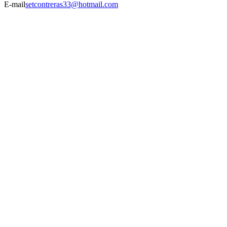
E-mail
setcontreras33@hotmail.com