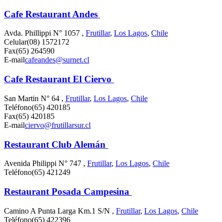
Cafe Restaurant Andes
Avda. Phillippi N° 1057 ,
Frutillar
,
Los Lagos
,
Chile
Celular
(08) 1572172
Fax
(65) 264590
E-mail
cafeandes@surnet.cl
Cafe Restaurant El Ciervo
San Martin N° 64 ,
Frutillar
,
Los Lagos
,
Chile
Teléfono
(65) 420185
Fax
(65) 420185
E-mail
ciervo@frutillarsur.cl
Restaurant Club Alemán
Avenida Philippi N° 747 ,
Frutillar
,
Los Lagos
,
Chile
Teléfono
(65) 421249
Restaurant Posada Campesina
Camino A Punta Larga Km.1 S/N ,
Frutillar
,
Los Lagos
,
Chile
Teléfono
(65) 422396