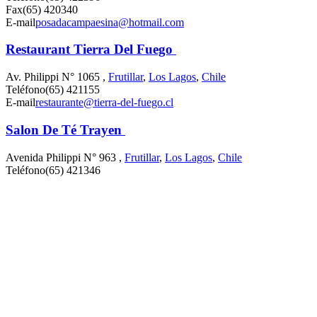
Fax
(65) 420340
E-mail
posadacampaesina@hotmail.com
Restaurant Tierra Del Fuego
Av. Philippi N° 1065 ,
Frutillar
,
Los Lagos
,
Chile
Teléfono
(65) 421155
E-mail
restaurante@tierra-del-fuego.cl
Salon De Té Trayen
Avenida Philippi N° 963 ,
Frutillar
,
Los Lagos
,
Chile
Teléfono
(65) 421346