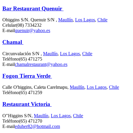
Bar Restaurant Quenuir
Ohiggins S/N. Quenuir S/N ,
Maullín
,
Los Lagos
,
Chile
Celular
(08) 7334232
E-mail
quenuir@yahoo.es
Chamal
Circunvalación S/N ,
Maullín
,
Los Lagos
,
Chile
Teléfono
(65) 471275
E-mail
chamalrestaurant@yahoo.es
Fogon Tierra Verde
Calle O'higgins, Caleta Carelmapu,
Maullín
,
Los Lagos
,
Chile
Teléfono
(65) 471259
Restaurant Victoria
O"Higgins S/N,
Maullín
,
Los Lagos
,
Chile
Teléfono
(65) 471270
E-mail
eduher82@hotmail.com