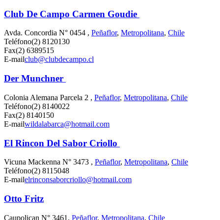
Club De Campo Carmen Goudie
Avda. Concordia N° 0454 ,
Peñaflor
,
Metropolitana
,
Chile
Teléfono
(2) 8120130
Fax
(2) 6389515
E-mail
club@clubdecampo.cl
Der Munchner
Colonia Alemana Parcela 2 ,
Peñaflor
,
Metropolitana
,
Chile
Teléfono
(2) 8140022
Fax
(2) 8140150
E-mail
wildalabarca@hotmail.com
El Rincon Del Sabor Criollo
Vicuna Mackenna N° 3473 ,
Peñaflor
,
Metropolitana
,
Chile
Teléfono
(2) 8115048
E-mail
elrinconsaborcriollo@hotmail.com
Otto Fritz
Caupolican N° 3461,
Peñaflor
,
Metropolitana
,
Chile