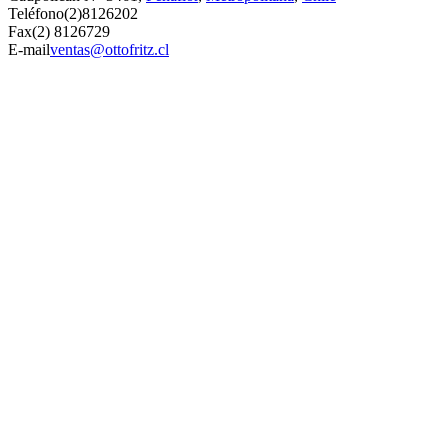
Teléfono
(2)8126202
Fax
(2) 8126729
E-mail
ventas@ottofritz.cl