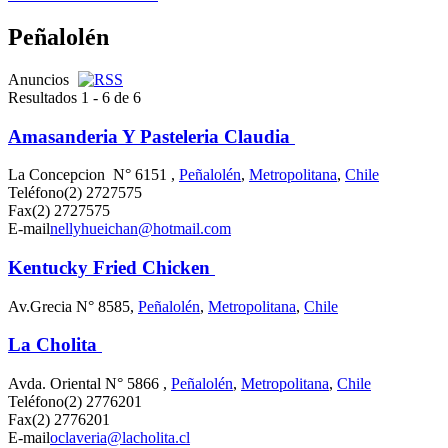
Peñalolén
Anuncios
Resultados 1 - 6 de 6
Amasanderia Y Pasteleria Claudia
La Concepcion N° 6151 ,
Peñalolén
,
Metropolitana
,
Chile
Teléfono
(2) 2727575
Fax
(2) 2727575
E-mail
nellyhueichan@hotmail.com
Kentucky Fried Chicken
Av.Grecia N° 8585,
Peñalolén
,
Metropolitana
,
Chile
La Cholita
Avda. Oriental N° 5866 ,
Peñalolén
,
Metropolitana
,
Chile
Teléfono
(2) 2776201
Fax
(2) 2776201
E-mail
oclaveria@lacholita.cl