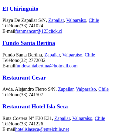
El Chiringuito
Playa De Zapallar S/N,
Zapallar
,
Valparaíso
,
Chile
Teléfono
(33) 741024
E-mail
franmancar@123click.cl
Fundo Santa Bertina
Fundo Santa Bertina,
Zapallar
,
Valparaíso
,
Chile
Teléfono
(32) 2772032
E-mail
fundosantabertina@hotmail.com
Restaurant Cesar
Avda. Alejandro Fierro S/N,
Zapallar
,
Valparaíso
,
Chile
Teléfono
(33) 741507
Restaurant Hotel Isla Seca
Ruta Costera N° F30 E31,
Zapallar
,
Valparaíso
,
Chile
Teléfono
(33) 741226
E-mail
hotelislaseca@entelchile.net