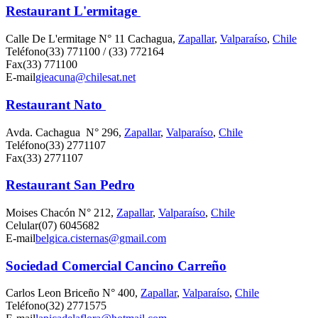
Restaurant L'ermitage
Calle De L'ermitage N° 11 Cachagua,
Zapallar
,
Valparaíso
,
Chile
Teléfono
(33) 771100 / (33) 772164
Fax
(33) 771100
E-mail
gieacuna@chilesat.net
Restaurant Nato
Avda. Cachagua N° 296,
Zapallar
,
Valparaíso
,
Chile
Teléfono
(33) 2771107
Fax
(33) 2771107
Restaurant San Pedro
Moises Chacón N° 212,
Zapallar
,
Valparaíso
,
Chile
Celular
(07) 6045682
E-mail
belgica.cisternas@gmail.com
Sociedad Comercial Cancino Carreño
Carlos Leon Briceño N° 400,
Zapallar
,
Valparaíso
,
Chile
Teléfono
(32) 2771575