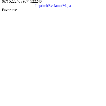
(67) 522240 / (67) 522240
Imprimir
Reclamar
Mapa
Favoritos: