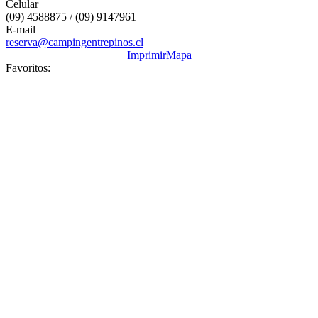
Celular
(09) 4588875 / (09) 9147961
E-mail
reserva@campingentrepinos.cl
Imprimir
Mapa
Favoritos: