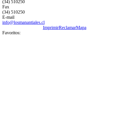
(34) 510250
Fax
(34) 510250
E-mail
info@losmanantiales.cl
Imprimir
Reclamar
Mapa
Favoritos: