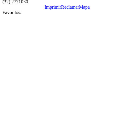
(32) 2771030
Imprimir
Reclamar
Mapa
Favoritos: