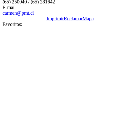
(65) 250040 / (65) 281642
E-mail
carmen@pmt.cl
Imprimir
Reclamar
Mapa
Favoritos: