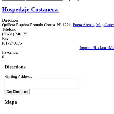
Hospedaje Costanera
Dirección
Quillota Esquina Romulo Correa N° 1221,
Punta Arenas
,
Magallane
Teléfono
(56-61) 240175
Fax
(61) 240175
Imprimir
Reclamar
Ma
Favoritos:
0
Directions
Starting Address:
Mapa