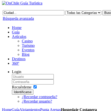
Búsqueda avanzada
Home
Guía
Artículos
Casino
Turismo
Eventos
Blog
Destinos
360º
Login
Recuérdeme
Identificarse
¿Recordar contraseña?
¿Recordar usuario?
Home
Guía
Alojamientos
Punta Arenas
Hospedaje Costanera