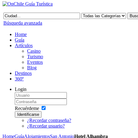
Búsqueda avanzada
Home
Guía
Artículos
Casino
Turismo
Eventos
Blog
Destinos
360º
Login
Recuérdeme
Identificarse
¿Recordar contraseña?
¿Recordar usuario?
Home
Guía
Alojamientos
San Antonio
Hotel Alhambra