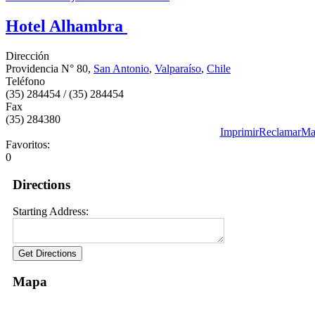
Hotel Alhambra
Dirección
Providencia N° 80,
San Antonio
,
Valparaíso
,
Chile
Teléfono
(35) 284454 / (35) 284454
Fax
(35) 284380
Imprimir
Reclamar
Ma
Favoritos:
0
Directions
Starting Address:
Mapa