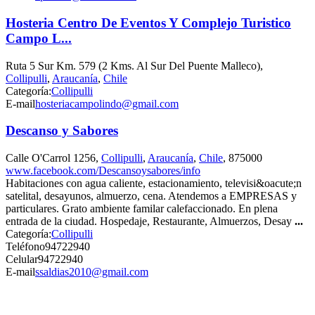
Hosteria Centro De Eventos Y Complejo Turistico
Campo L...
Ruta 5 Sur Km. 579 (2 Kms. Al Sur Del Puente Malleco),
Collipulli
,
Araucanía
,
Chile
Categoría:
Collipulli
E-mail
hosteriacampolindo@gmail.com
Descanso y Sabores
Calle O'Carrol 1256,
Collipulli
,
Araucanía
,
Chile
, 875000
www.facebook.com/Descansoysabores/info
Habitaciones con agua caliente, estacionamiento, televisi&oacute;n
satelital, desayunos, almuerzo, cena. Atendemos a EMPRESAS y
particulares. Grato ambiente familar calefaccionado. En plena
entrada de la ciudad. Hospedaje, Restaurante, Almuerzos, Desay
...
Categoría:
Collipulli
Teléfono
94722940
Celular
94722940
E-mail
ssaldias2010@gmail.com