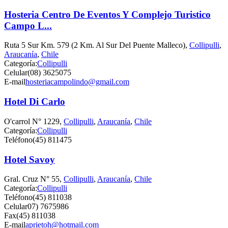
Hosteria Centro De Eventos Y Complejo Turistico
Campo L...
Ruta 5 Sur Km. 579 (2 Km. Al Sur Del Puente Malleco),
Collipulli
,
Araucanía
,
Chile
Categoría:
Collipulli
Celular
(08) 3625075
E-mail
hosteriacampolindo@gmail.com
Hotel Di Carlo
O'carrol N° 1229,
Collipulli
,
Araucanía
,
Chile
Categoría:
Collipulli
Teléfono
(45) 811475
Hotel Savoy
Gral. Cruz N° 55,
Collipulli
,
Araucanía
,
Chile
Categoría:
Collipulli
Teléfono
(45) 811038
Celular
07) 7675986
Fax
(45) 811038
E-mail
aprietoh@hotmail.com