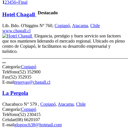
1
2
3
4
5
6
»
Final
Destacado
Hotel Chagall
Lib. Bdo. O'higgins Nº 760,
Copiapó
,
Atacama
,
Chile
www.chagall.cl
Elegancia, prestigio y buen servicio son factores
que nos mantienen liderando el mercado regional. Ubicado en pleno
centro de Copiapó, le facilitamos su desarrollo empresarial y
turístico.
_______________________________________________________
...
Categoría:
Copiapó
Teléfono
(52) 352900
Fax
(52) 352935
E-mail
reservas@chagall.cl
La Pergola
Chacabuco N° 579 ,
Copiapó
,
Atacama
,
Chile
Categoría:
Copiapó
Teléfono
(52) 230415
Celular
(08) 6620107
E-mail
gloposch38@hotmail.com