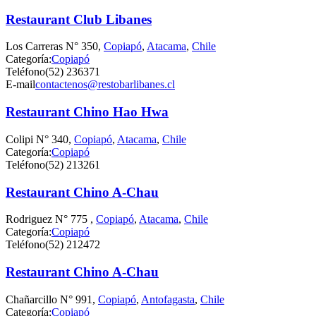
Restaurant Club Libanes
Los Carreras N° 350,
Copiapó
,
Atacama
,
Chile
Categoría:
Copiapó
Teléfono
(52) 236371
E-mail
contactenos@restobarlibanes.cl
Restaurant Chino Hao Hwa
Colipi N° 340,
Copiapó
,
Atacama
,
Chile
Categoría:
Copiapó
Teléfono
(52) 213261
Restaurant Chino A-Chau
Rodriguez N° 775 ,
Copiapó
,
Atacama
,
Chile
Categoría:
Copiapó
Teléfono
(52) 212472
Restaurant Chino A-Chau
Chañarcillo N° 991,
Copiapó
,
Antofagasta
,
Chile
Categoría:
Copiapó