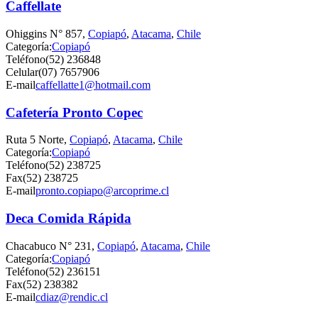
Caffellate
Ohiggins N° 857,
Copiapó
,
Atacama
,
Chile
Categoría:
Copiapó
Teléfono
(52) 236848
Celular
(07) 7657906
E-mail
caffellatte1@hotmail.com
Cafetería Pronto Copec
Ruta 5 Norte,
Copiapó
,
Atacama
,
Chile
Categoría:
Copiapó
Teléfono
(52) 238725
Fax
(52) 238725
E-mail
pronto.copiapo@arcoprime.cl
Deca Comida Rápida
Chacabuco N° 231,
Copiapó
,
Atacama
,
Chile
Categoría:
Copiapó
Teléfono
(52) 236151
Fax
(52) 238382
E-mail
cdiaz@rendic.cl