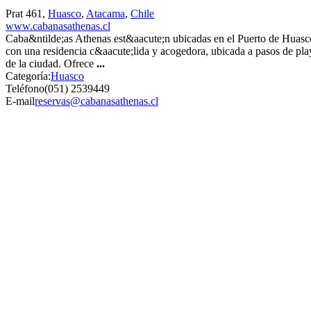
Prat 461,
Huasco
,
Atacama
,
Chile
www.cabanasathenas.cl
Caba&ntilde;as Athenas est&aacute;n ubicadas en el Puerto de Huasc
con una residencia c&aacute;lida y acogedora, ubicada a pasos de play
de la ciudad. Ofrece
...
Categoría:
Huasco
Teléfono
(051) 2539449
E-mail
reservas@cabanasathenas.cl