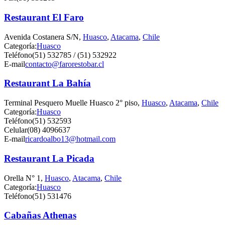
Restaurant El Faro
Avenida Costanera S/N,
Huasco
,
Atacama
,
Chile
Categoría:
Huasco
Teléfono
(51) 532785 / (51) 532922
E-mail
contacto@farorestobar.cl
Restaurant La Bahía
Terminal Pesquero Muelle Huasco 2° piso,
Huasco
,
Atacama
,
Chile
Categoría:
Huasco
Teléfono
(51) 532593
Celular
(08) 4096637
E-mail
ricardoalbo13@hotmail.com
Restaurant La Picada
Orella N° 1,
Huasco
,
Atacama
,
Chile
Categoría:
Huasco
Teléfono
(51) 531476
Cabañas Athenas