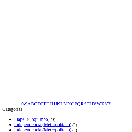
0-9
A
B
C
D
E
F
G
H
I
J
K
L
M
N
O
P
Q
R
S
T
U
V
W
X
Y
Z
Categorías
Illapel (Coquimbo)
(0)
Independencia (Metropolitana)
(0)
Independencia (Metropolitana)
(0)