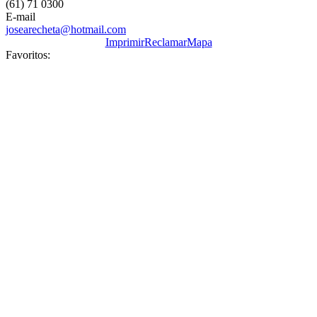
(61) 71 0300
E-mail
josearecheta@hotmail.com
Imprimir
Reclamar
Mapa
Favoritos: