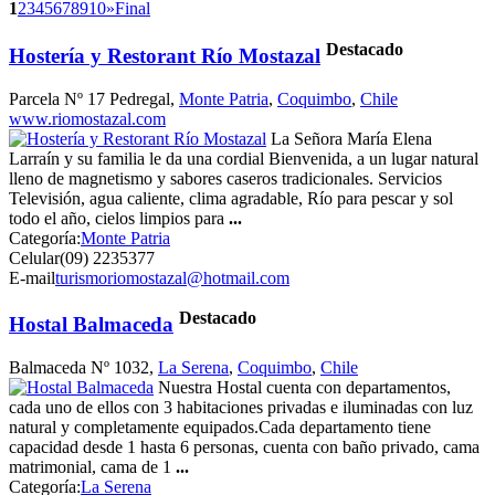
1
2
3
4
5
6
7
8
9
10
»
Final
Destacado
Hostería y Restorant Río Mostazal
Parcela Nº 17 Pedregal,
Monte Patria
,
Coquimbo
,
Chile
www.riomostazal.com
La Señora María Elena
Larraín y su familia le da una cordial Bienvenida, a un lugar natural
lleno de magnetismo y sabores caseros tradicionales. Servicios
Televisión, agua caliente, clima agradable, Río para pescar y sol
todo el año, cielos limpios para
...
Categoría:
Monte Patria
Celular
(09) 2235377
E-mail
turismoriomostazal@hotmail.com
Destacado
Hostal Balmaceda
Balmaceda Nº 1032,
La Serena
,
Coquimbo
,
Chile
Nuestra Hostal cuenta con departamentos,
cada uno de ellos con 3 habitaciones privadas e iluminadas con luz
natural y completamente equipados.Cada departamento tiene
capacidad desde 1 hasta 6 personas, cuenta con baño privado, cama
matrimonial, cama de 1
...
Categoría:
La Serena