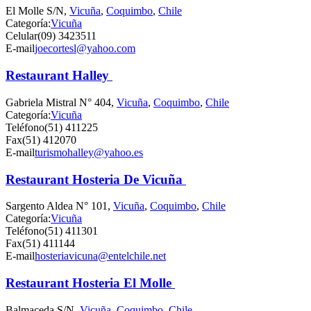
El Molle S/N,
Vicuña
,
Coquimbo
,
Chile
Categoría:
Vicuña
Celular
(09) 3423511
E-mail
joecortesl@yahoo.com
Restaurant Halley
Gabriela Mistral N° 404,
Vicuña
,
Coquimbo
,
Chile
Categoría:
Vicuña
Teléfono
(51) 411225
Fax
(51) 412070
E-mail
turismohalley@yahoo.es
Restaurant Hosteria De Vicuña
Sargento Aldea N° 101,
Vicuña
,
Coquimbo
,
Chile
Categoría:
Vicuña
Teléfono
(51) 411301
Fax
(51) 411144
E-mail
hosteriavicuna@entelchile.net
Restaurant Hosteria El Molle
Balmaceda S/N,
Vicuña
,
Coquimbo
,
Chile