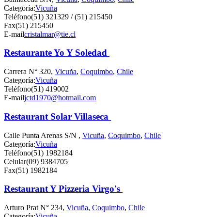
Categoría:
Vicuña
Teléfono
(51) 321329 / (51) 215450
Fax
(51) 215450
E-mail
cristalmar@tie.cl
Restaurante Yo Y Soledad
Carrera N° 320,
Vicuña
,
Coquimbo
,
Chile
Categoría:
Vicuña
Teléfono
(51) 419002
E-mail
jctd1970@hotmail.com
Restaurant Solar Villaseca
Calle Punta Arenas S/N ,
Vicuña
,
Coquimbo
,
Chile
Categoría:
Vicuña
Teléfono
(51) 1982184
Celular
(09) 9384705
Fax
(51) 1982184
Restaurant Y Pizzeria Virgo's
Arturo Prat N° 234,
Vicuña
,
Coquimbo
,
Chile
Categoría:
Vicuña