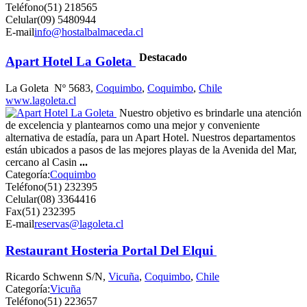
Teléfono
(51) 218565
Celular
(09) 5480944
E-mail
info@hostalbalmaceda.cl
Destacado
Apart Hotel La Goleta
La Goleta Nº 5683,
Coquimbo
,
Coquimbo
,
Chile
www.lagoleta.cl
Nuestro objetivo es brindarle una atención
de excelencia y plantearnos como una mejor y conveniente
alternativa de estadía, para un Apart Hotel. Nuestros departamentos
están ubicados a pasos de las mejores playas de la Avenida del Mar,
cercano al Casin
...
Categoría:
Coquimbo
Teléfono
(51) 232395
Celular
(08) 3364416
Fax
(51) 232395
E-mail
reservas@lagoleta.cl
Restaurant Hosteria Portal Del Elqui
Ricardo Schwenn S/N,
Vicuña
,
Coquimbo
,
Chile
Categoría:
Vicuña
Teléfono
(51) 223657