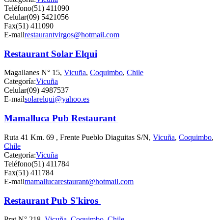
Teléfono
(51) 411090
Celular
(09) 5421056
Fax
(51) 411090
E-mail
restaurantvirgos@hotmail.com
Restaurant Solar Elqui
Magallanes N° 15,
Vicuña
,
Coquimbo
,
Chile
Categoría:
Vicuña
Celular
(09) 4987537
E-mail
solarelqui@yahoo.es
Mamalluca Pub Restaurant
Ruta 41 Km. 69 , Frente Pueblo Diaguitas S/N,
Vicuña
,
Coquimbo
,
Chile
Categoría:
Vicuña
Teléfono
(51) 411784
Fax
(51) 411784
E-mail
mamallucarestaurant@hotmail.com
Restaurant Pub S'kiros
Prat N° 218,
Vicuña
,
Coquimbo
,
Chile