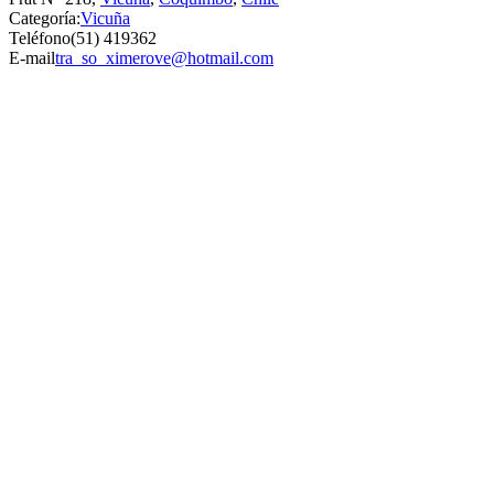
Categoría:
Vicuña
Teléfono
(51) 419362
E-mail
tra_so_ximerove@hotmail.com