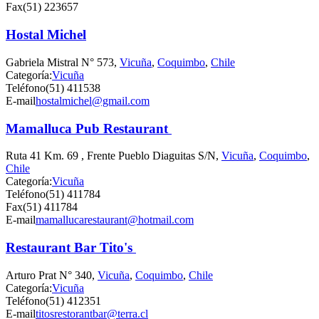
Fax
(51) 223657
Hostal Michel
Gabriela Mistral N° 573,
Vicuña
,
Coquimbo
,
Chile
Categoría:
Vicuña
Teléfono
(51) 411538
E-mail
hostalmichel@gmail.com
Mamalluca Pub Restaurant
Ruta 41 Km. 69 , Frente Pueblo Diaguitas S/N,
Vicuña
,
Coquimbo
,
Chile
Categoría:
Vicuña
Teléfono
(51) 411784
Fax
(51) 411784
E-mail
mamallucarestaurant@hotmail.com
Restaurant Bar Tito's
Arturo Prat N° 340,
Vicuña
,
Coquimbo
,
Chile
Categoría:
Vicuña
Teléfono
(51) 412351
E-mail
titosrestorantbar@terra.cl