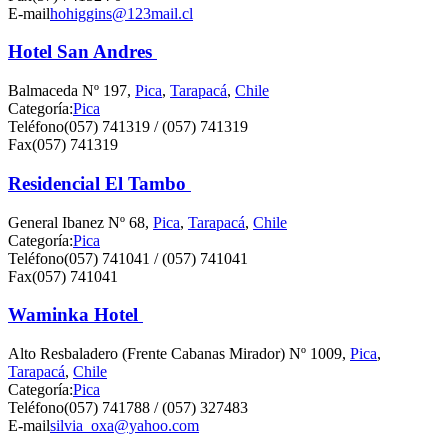
E-mail
hohiggins@123mail.cl
Hotel San Andres
Balmaceda Nº 197,
Pica
,
Tarapacá
,
Chile
Categoría:
Pica
Teléfono
(057) 741319 / (057) 741319
Fax
(057) 741319
Residencial El Tambo
General Ibanez Nº 68,
Pica
,
Tarapacá
,
Chile
Categoría:
Pica
Teléfono
(057) 741041 / (057) 741041
Fax
(057) 741041
Waminka Hotel
Alto Resbaladero (Frente Cabanas Mirador) Nº 1009,
Pica
,
Tarapacá
,
Chile
Categoría:
Pica
Teléfono
(057) 741788 / (057) 327483
E-mail
silvia_oxa@yahoo.com