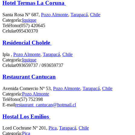
Hotel Termas La Coruna
Santa Rosa Nº 687,
Pozo Almonte
,
Tarapacá
,
Chile
Categoría:
Iquique
Teléfono
(057) 420645
Celular
095430370
Residencial Cholele
Ipla ,
Pozo Almonte
,
Tarapacá
,
Chile
Categoría:
Iquique
Celular
093659737 / 093659737
Restaurant Cantucan
Avenida Comercio Nº 53,
Pozo Almonte
,
Tarapacá
,
Chile
Categoría:
Pozo Almonte
Teléfono
(57) 752398
E-mail
restaurant_cantucan@hotmail.cl
Hostal Los Emilios
Lord Cochrane Nº 201,
Pica
,
Tarapacá
,
Chile
Categoría:
Pica