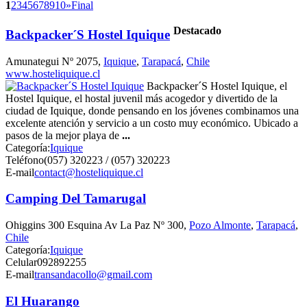
1
2
3
4
5
6
7
8
9
10
»
Final
Destacado
Backpacker´S Hostel Iquique
Amunategui Nº 2075,
Iquique
,
Tarapacá
,
Chile
www.hosteliquique.cl
Backpacker´S Hostel Iquique, el
Hostel Iquique, el hostal juvenil más acogedor y divertido de la
ciudad de Iquique, donde pensando en los jóvenes combinamos una
excelente atención y servicio a un costo muy económico. Ubicado a
pasos de la mejor playa de
...
Categoría:
Iquique
Teléfono
(057) 320223 / (057) 320223
E-mail
contact@hosteliquique.cl
Camping Del Tamarugal
Ohiggins 300 Esquina Av La Paz Nº 300,
Pozo Almonte
,
Tarapacá
,
Chile
Categoría:
Iquique
Celular
092892255
E-mail
transandacollo@gmail.com
El Huarango