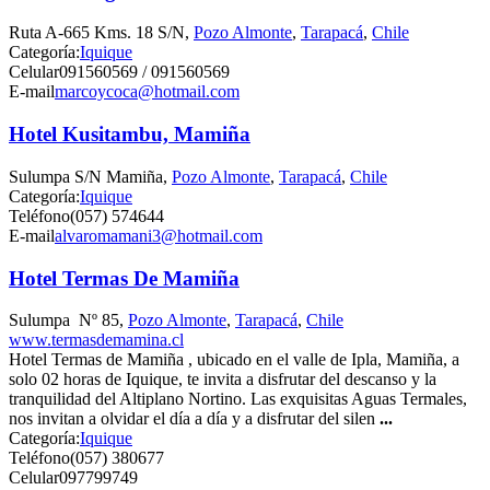
Ruta A-665 Kms. 18 S/N,
Pozo Almonte
,
Tarapacá
,
Chile
Categoría:
Iquique
Celular
091560569 / 091560569
E-mail
marcoycoca@hotmail.com
Hotel Kusitambu, Mamiña
Sulumpa S/N Mamiña,
Pozo Almonte
,
Tarapacá
,
Chile
Categoría:
Iquique
Teléfono
(057) 574644
E-mail
alvaromamani3@hotmail.com
Hotel Termas De Mamiña
Sulumpa Nº 85,
Pozo Almonte
,
Tarapacá
,
Chile
www.termasdemamina.cl
Hotel Termas de Mamiña , ubicado en el valle de Ipla, Mamiña, a
solo 02 horas de Iquique, te invita a disfrutar del descanso y la
tranquilidad del Altiplano Nortino. Las exquisitas Aguas Termales,
nos invitan a olvidar el día a día y a disfrutar del silen
...
Categoría:
Iquique
Teléfono
(057) 380677
Celular
097799749