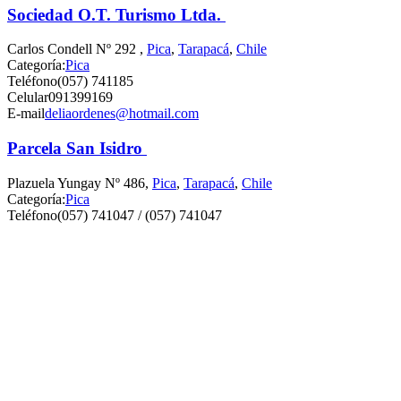
Sociedad O.T. Turismo Ltda.
Carlos Condell Nº 292 ,
Pica
,
Tarapacá
,
Chile
Categoría:
Pica
Teléfono
(057) 741185
Celular
091399169
E-mail
deliaordenes@hotmail.com
Parcela San Isidro
Plazuela Yungay Nº 486,
Pica
,
Tarapacá
,
Chile
Categoría:
Pica
Teléfono
(057) 741047 / (057) 741047