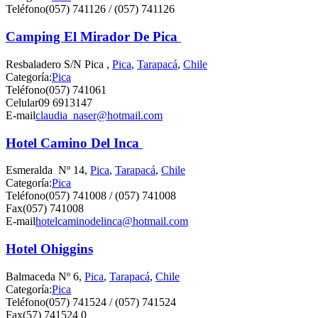
Teléfono
(057) 741126 / (057) 741126
Camping El Mirador De Pica
Resbaladero S/N Pica ,
Pica
,
Tarapacá
,
Chile
Categoría:
Pica
Teléfono
(057) 741061
Celular
09 6913147
E-mail
claudia_naser@hotmail.com
Hotel Camino Del Inca
Esmeralda Nº 14,
Pica
,
Tarapacá
,
Chile
Categoría:
Pica
Teléfono
(057) 741008 / (057) 741008
Fax
(057) 741008
E-mail
hotelcaminodelinca@hotmail.com
Hotel Ohiggins
Balmaceda Nº 6,
Pica
,
Tarapacá
,
Chile
Categoría:
Pica
Teléfono
(057) 741524 / (057) 741524
Fax
(57) 741524 0