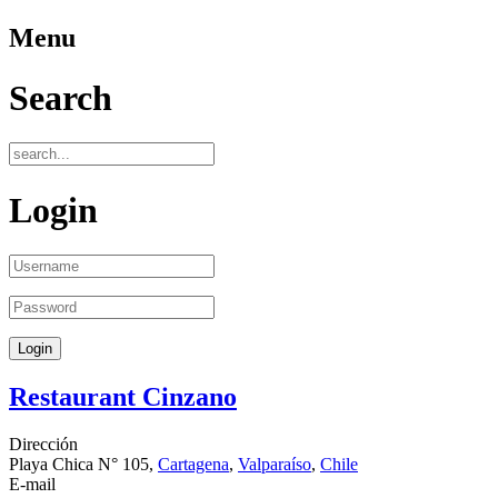
Menu
Search
Login
Restaurant Cinzano
Dirección
Playa Chica N° 105,
Cartagena
,
Valparaíso
,
Chile
E-mail