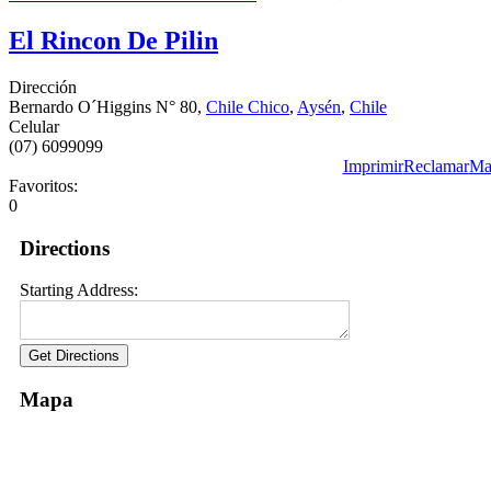
El Rincon De Pilin
Dirección
Bernardo O´Higgins N° 80,
Chile Chico
,
Aysén
,
Chile
Celular
(07) 6099099
Imprimir
Reclamar
Ma
Favoritos:
0
Directions
Starting Address:
Mapa