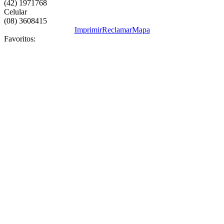
(42) 1971768
Celular
(08) 3608415
Imprimir
Reclamar
Mapa
Favoritos: