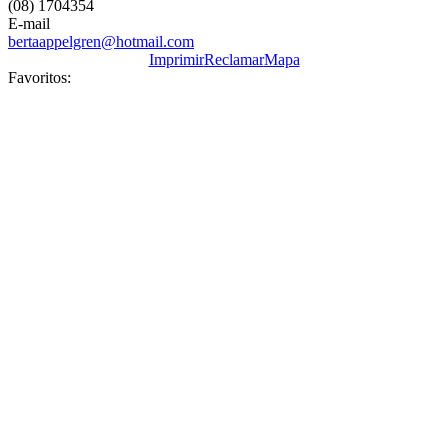
(08) 1704354
E-mail
bertaappelgren@hotmail.com
Imprimir
Reclamar
Mapa
Favoritos: