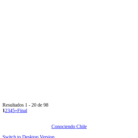
Resultados 1 - 20 de 98
1
2
3
4
5
»
Final
Conociendo Chile
Switch to Desktop Version