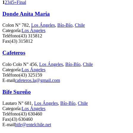
1
2
3
4
5
»
Final
Donde Anita Maria
Colon N° 782,
Los Ángeles
,
Bío-Bío
,
Chile
Categoría:
Los Ángeles
Teléfono
(43) 315812
Fax
(43) 315812
Cafeteros
Colo Colo N° 456,
Los Ángeles
,
Bío-Bío
,
Chile
Categoría:
Los Ángeles
Teléfono
(43) 325159
E-mail
cafeteros.la@gmail.com
Bife Sureño
Lautaro N° 681,
Los Ángeles
,
Bío-Bío
,
Chile
Categoría:
Los Ángeles
Teléfono
(43) 630460
Fax
(43) 630460
E-mail
bife@entelchile.net