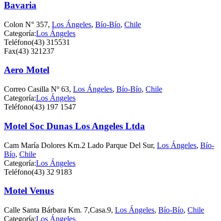
Bavaria
Colon N° 357,
Los Ángeles
,
Bío-Bío
,
Chile
Categoría:
Los Ángeles
Teléfono
(43) 315531
Fax
(43) 321237
Aero Motel
Correo Casilla Nº 63,
Los Ángeles
,
Bío-Bío
,
Chile
Categoría:
Los Ángeles
Teléfono
(43) 197 1547
Motel Soc Dunas Los Angeles Ltda
Cam María Dolores Km.2 Lado Parque Del Sur,
Los Ángeles
,
Bío-
Bío
,
Chile
Categoría:
Los Ángeles
Teléfono
(43) 32 9183
Motel Venus
Calle Santa Bárbara Km. 7,Casa.9,
Los Ángeles
,
Bío-Bío
,
Chile
Categoría:
Los Ángeles