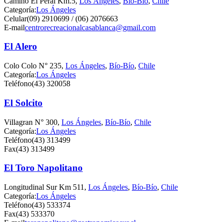
Camino El Peral Km.5,
Los Ángeles
,
Bío-Bío
,
Chile
Categoría:
Los Ángeles
Celular
(09) 2910699 / (06) 2076663
E-mail
centrorecreacionalcasablanca@gmail.com
El Alero
Colo Colo N° 235,
Los Ángeles
,
Bío-Bío
,
Chile
Categoría:
Los Ángeles
Teléfono
(43) 320058
El Solcito
Villagran N° 300,
Los Ángeles
,
Bío-Bío
,
Chile
Categoría:
Los Ángeles
Teléfono
(43) 313499
Fax
(43) 313499
El Toro Napolitano
Longitudinal Sur Km 511,
Los Ángeles
,
Bío-Bío
,
Chile
Categoría:
Los Ángeles
Teléfono
(43) 533374
Fax
(43) 533370