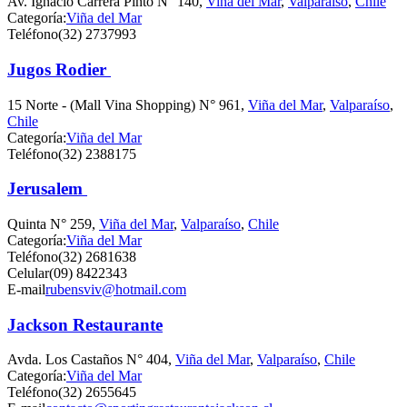
Av. Ignacio Carrera Pinto N° 140,
Viña del Mar
,
Valparaíso
,
Chile
Categoría:
Viña del Mar
Teléfono
(32) 2737993
Jugos Rodier
15 Norte - (Mall Vina Shopping) N° 961,
Viña del Mar
,
Valparaíso
,
Chile
Categoría:
Viña del Mar
Teléfono
(32) 2388175
Jerusalem
Quinta N° 259,
Viña del Mar
,
Valparaíso
,
Chile
Categoría:
Viña del Mar
Teléfono
(32) 2681638
Celular
(09) 8422343
E-mail
rubensviv@hotmail.com
Jackson Restaurante
Avda. Los Castaños N° 404,
Viña del Mar
,
Valparaíso
,
Chile
Categoría:
Viña del Mar
Teléfono
(32) 2655645