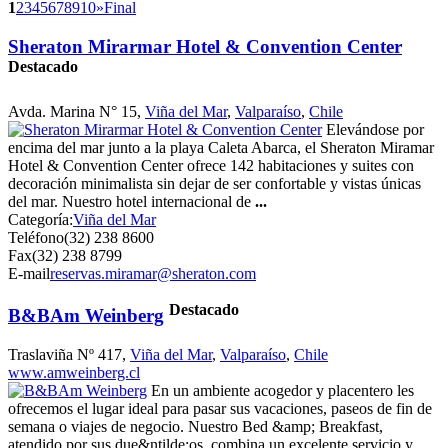
1
2
3
4
5
6
7
8
9
10
»
Final
Sheraton Mirarmar Hotel & Convention Center
Destacado
Avda. Marina N° 15,
Viña del Mar
,
Valparaíso
,
Chile
Elevándose por
encima del mar junto a la playa Caleta Abarca, el Sheraton Miramar
Hotel & Convention Center ofrece 142 habitaciones y suites con
decoración minimalista sin dejar de ser confortable y vistas únicas
del mar. Nuestro hotel internacional de
...
Categoría:
Viña del Mar
Teléfono
(32) 238 8600
Fax
(32) 238 8799
E-mail
reservas.miramar@sheraton.com
Destacado
B&BAm Weinberg
Traslaviña Nº 417,
Viña del Mar
,
Valparaíso
,
Chile
www.amweinberg.cl
En un ambiente acogedor y placentero les
ofrecemos el lugar ideal para pasar sus vacaciones, paseos de fin de
semana o viajes de negocio. Nuestro Bed &amp; Breakfast,
atendido por sus due&ntilde;os, combina un excelente servicio y