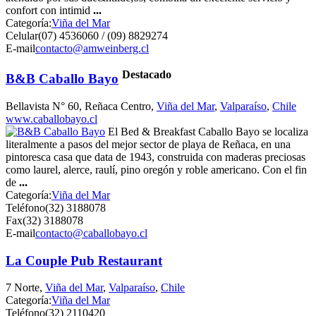
confort con intimid
...
Categoría:
Viña del Mar
Celular
(07) 4536060 / (09) 8829274
E-mail
contacto@amweinberg.cl
Destacado
B&B Caballo Bayo
Bellavista N° 60, Reñaca Centro,
Viña del Mar
,
Valparaíso
,
Chile
www.caballobayo.cl
El Bed & Breakfast Caballo Bayo se localiza
literalmente a pasos del mejor sector de playa de Reñaca, en una
pintoresca casa que data de 1943, construida con maderas preciosas
como laurel, alerce, raulí, pino oregón y roble americano. Con el fin
de
...
Categoría:
Viña del Mar
Teléfono
(32) 3188078
Fax
(32) 3188078
E-mail
contacto@caballobayo.cl
La Couple Pub Restaurant
7 Norte,
Viña del Mar
,
Valparaíso
,
Chile
Categoría:
Viña del Mar
Teléfono
(32) 2110420