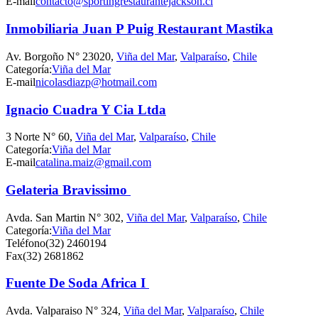
E-mail
contacto@sportingrestaurantejackson.cl
Inmobiliaria Juan P Puig Restaurant Mastika
Av. Borgoño N° 23020,
Viña del Mar
,
Valparaíso
,
Chile
Categoría:
Viña del Mar
E-mail
nicolasdiazp@hotmail.com
Ignacio Cuadra Y Cia Ltda
3 Norte N° 60,
Viña del Mar
,
Valparaíso
,
Chile
Categoría:
Viña del Mar
E-mail
catalina.maiz@gmail.com
Gelateria Bravissimo
Avda. San Martin N° 302,
Viña del Mar
,
Valparaíso
,
Chile
Categoría:
Viña del Mar
Teléfono
(32) 2460194
Fax
(32) 2681862
Fuente De Soda Africa I
Avda. Valparaiso N° 324,
Viña del Mar
,
Valparaíso
,
Chile