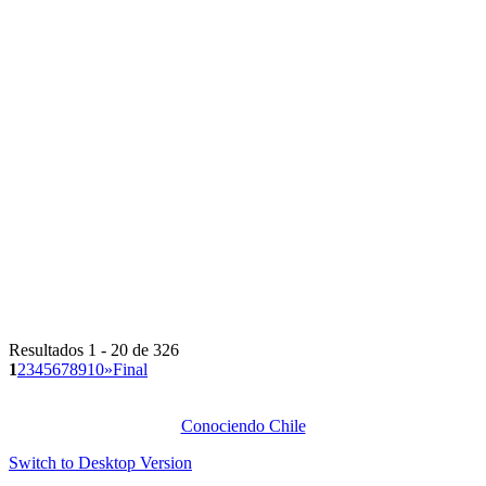
Resultados 1 - 20 de 326
1
2
3
4
5
6
7
8
9
10
»
Final
Conociendo Chile
Switch to Desktop Version