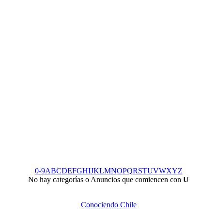
0-9
A
B
C
D
E
F
G
H
I
J
K
L
M
N
O
P
Q
R
S
T
U
V
W
X
Y
Z
No hay categorías o Anuncios que comiencen con
U
Conociendo Chile