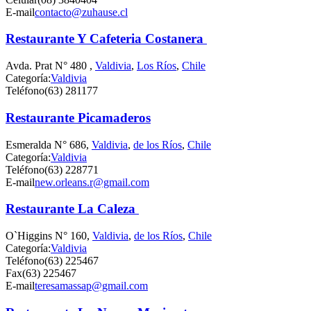
E-mail
contacto@zuhause.cl
Restaurante Y Cafeteria Costanera
Avda. Prat N° 480 ,
Valdivia
,
Los Ríos
,
Chile
Categoría:
Valdivia
Teléfono
(63) 281177
Restaurante Picamaderos
Esmeralda N° 686,
Valdivia
,
de los Ríos
,
Chile
Categoría:
Valdivia
Teléfono
(63) 228771
E-mail
new.orleans.r@gmail.com
Restaurante La Caleza
O`Higgins N° 160,
Valdivia
,
de los Ríos
,
Chile
Categoría:
Valdivia
Teléfono
(63) 225467
Fax
(63) 225467
E-mail
teresamassap@gmail.com