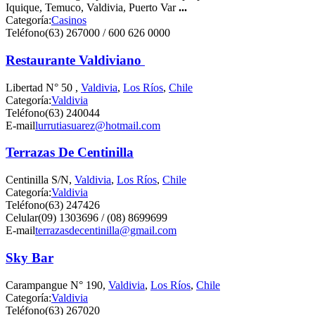
Iquique, Temuco, Valdivia, Puerto Var
...
Categoría:
Casinos
Teléfono
(63) 267000 / 600 626 0000
Restaurante Valdiviano
Libertad N° 50 ,
Valdivia
,
Los Ríos
,
Chile
Categoría:
Valdivia
Teléfono
(63) 240044
E-mail
lurrutiasuarez@hotmail.com
Terrazas De Centinilla
Centinilla S/N,
Valdivia
,
Los Ríos
,
Chile
Categoría:
Valdivia
Teléfono
(63) 247426
Celular
(09) 1303696 / (08) 8699699
E-mail
terrazasdecentinilla@gmail.com
Sky Bar
Carampangue N° 190,
Valdivia
,
Los Ríos
,
Chile
Categoría:
Valdivia
Teléfono
(63) 267020