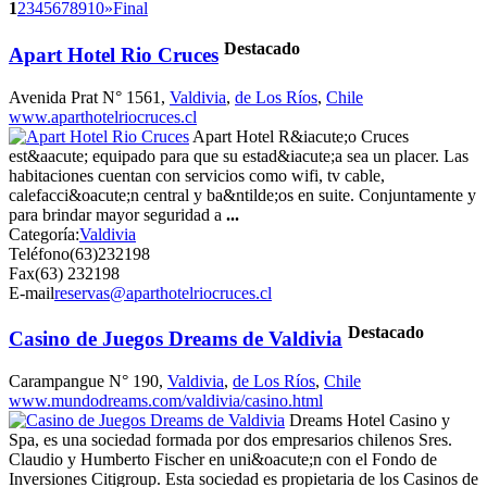
1
2
3
4
5
6
7
8
9
10
»
Final
Destacado
Apart Hotel Rio Cruces
Avenida Prat N° 1561,
Valdivia
,
de Los Ríos
,
Chile
www.aparthotelriocruces.cl
Apart Hotel R&iacute;o Cruces
est&aacute; equipado para que su estad&iacute;a sea un placer. Las
habitaciones cuentan con servicios como wifi, tv cable,
calefacci&oacute;n central y ba&ntilde;os en suite. Conjuntamente y
para brindar mayor seguridad a
...
Categoría:
Valdivia
Teléfono
(63)232198
Fax
(63) 232198
E-mail
reservas@aparthotelriocruces.cl
Destacado
Casino de Juegos Dreams de Valdivia
Carampangue N° 190,
Valdivia
,
de Los Ríos
,
Chile
www.mundodreams.com/valdivia/casino.html
Dreams Hotel Casino y
Spa, es una sociedad formada por dos empresarios chilenos Sres.
Claudio y Humberto Fischer en uni&oacute;n con el Fondo de
Inversiones Citigroup. Esta sociedad es propietaria de los Casinos de