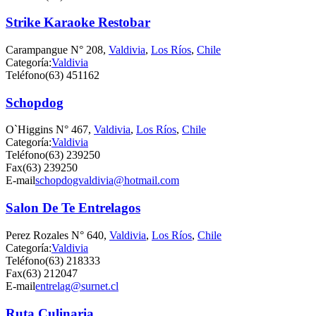
Strike Karaoke Restobar
Carampangue N° 208,
Valdivia
,
Los Ríos
,
Chile
Categoría:
Valdivia
Teléfono
(63) 451162
Schopdog
O`Higgins N° 467,
Valdivia
,
Los Ríos
,
Chile
Categoría:
Valdivia
Teléfono
(63) 239250
Fax
(63) 239250
E-mail
schopdogvaldivia@hotmail.com
Salon De Te Entrelagos
Perez Rozales N° 640,
Valdivia
,
Los Ríos
,
Chile
Categoría:
Valdivia
Teléfono
(63) 218333
Fax
(63) 212047
E-mail
entrelag@surnet.cl
Ruta Culinaria