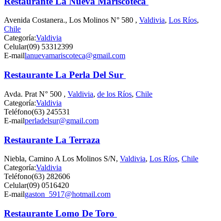
Restaurante La Nueva Mariscoteca
Avenida Costanera., Los Molinos N° 580 ,
Valdivia
,
Los Ríos
,
Chile
Categoría:
Valdivia
Celular
(09) 53312399
E-mail
lanuevamariscoteca@gmail.com
Restaurante La Perla Del Sur
Avda. Prat N° 500 ,
Valdivia
,
de los Ríos
,
Chile
Categoría:
Valdivia
Teléfono
(63) 245531
E-mail
perladelsur@gmail.com
Restaurante La Terraza
Niebla, Camino A Los Molinos S/N,
Valdivia
,
Los Ríos
,
Chile
Categoría:
Valdivia
Teléfono
(63) 282606
Celular
(09) 0516420
E-mail
gaston_5917@hotmail.com
Restaurante Lomo De Toro