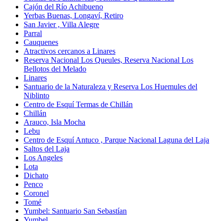
Cajón del Río Achibueno
Yerbas Buenas, Longaví, Retiro
San Javier , Villa Alegre
Parral
Cauquenes
Atractivos cercanos a Linares
Reserva Nacional Los Queules, Reserva Nacional Los
Bellotos del Melado
Linares
Santuario de la Naturaleza y Reserva Los Huemules del
Niblinto
Centro de Esquí Termas de Chillán
Chillán
Arauco, Isla Mocha
Lebu
Centro de Esquí Antuco , Parque Nacional Laguna del Laja
Saltos del Laja
Los Angeles
Lota
Dichato
Penco
Coronel
Tomé
Yumbel: Santuario San Sebastían
Yumbel