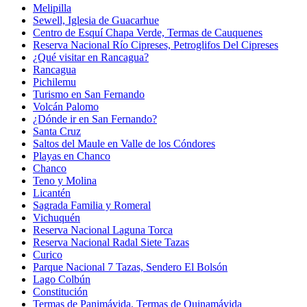
Melipilla
Sewell, Iglesia de Guacarhue
Centro de Esquí Chapa Verde, Termas de Cauquenes
Reserva Nacional Río Cipreses, Petroglifos Del Cipreses
¿Qué visitar en Rancagua?
Rancagua
Pichilemu
Turismo en San Fernando
Volcán Palomo
¿Dónde ir en San Fernando?
Santa Cruz
Saltos del Maule en Valle de los Cóndores
Playas en Chanco
Chanco
Teno y Molina
Licantén
Sagrada Familia y Romeral
Vichuquén
Reserva Nacional Laguna Torca
Reserva Nacional Radal Siete Tazas
Curico
Parque Nacional 7 Tazas, Sendero El Bolsón
Lago Colbún
Constitución
Termas de Panimávida, Termas de Quinamávida